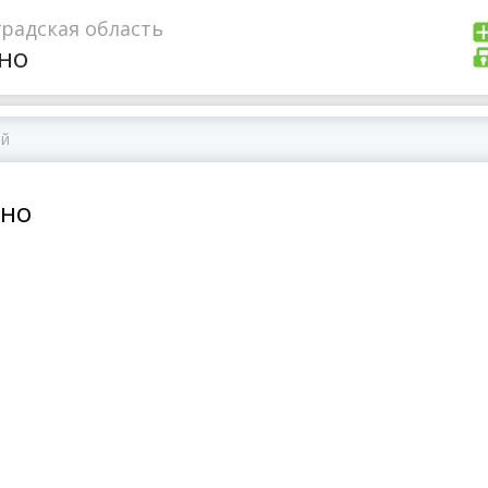
радская область
но
ино