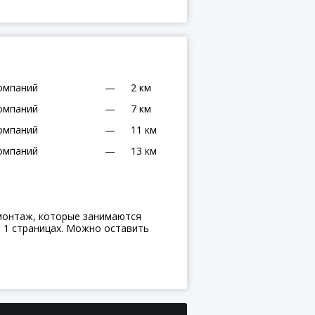
омпаний
—
2 км
омпаний
—
7 км
омпаний
—
11 км
омпаний
—
13 км
монтаж, которые занимаются
 1 страницах. Можно оставить