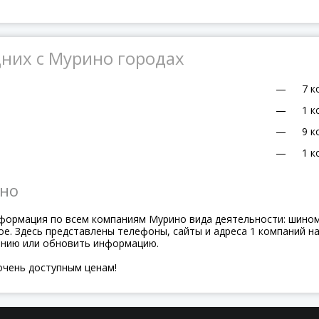
них с Мурино городах
—
7 к
—
1 к
—
9 к
—
1 к
но
нформация по всем компаниям Мурино вида деятельности: шино
. Здесь представлены телефоны, сайты и адреса 1 компаний на
анию или обновить информацию.
очень доступным ценам!