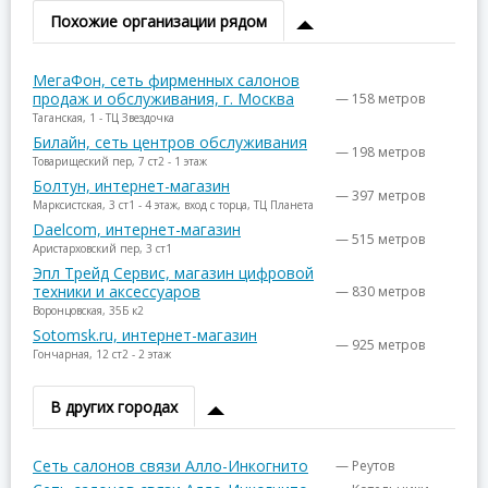
Похожие организации рядом
МегаФон, сеть фирменных салонов
продаж и обслуживания, г. Москва
— 158 метров
Таганская, 1 - ТЦ Звездочка
Билайн, сеть центров обслуживания
— 198 метров
Товарищеский пер, 7 ст2 - 1 этаж
Болтун, интернет-магазин
— 397 метров
Марксистская, 3 ст1 - 4 этаж, вход с торца, ТЦ Планета
Daelcom, интернет-магазин
— 515 метров
Аристарховский пер, 3 ст1
Эпл Трейд Сервис, магазин цифровой
техники и аксессуаров
— 830 метров
Воронцовская, 35Б к2
Sotomsk.ru, интернет-магазин
— 925 метров
Гончарная, 12 ст2 - 2 этаж
В других городах
Сеть салонов связи Алло-Инкогнито
— Реутов