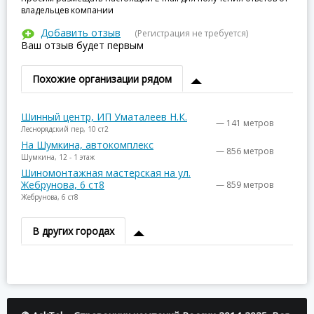
владельцев компании
Добавить отзыв
(Регистрация не требуется)
Ваш отзыв будет первым
Похожие организации рядом
Шинный центр, ИП Уматалеев Н.К.
— 141 метров
Леснорядский пер, 10 ст2
На Шумкина, автокомплекс
— 856 метров
Шумкина, 12 - 1 этаж
Шиномонтажная мастерская на ул.
Жебрунова, 6 ст8
— 859 метров
Жебрунова, 6 ст8
В других городах