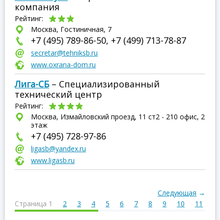
компания
Рейтинг:
Москва, Гостиничная, 7
+7 (495) 789-86-50, +7 (499) 713-78-87
secretar@tehniksb.ru
www.oxrana-dom.ru
Лига-СБ
– Специализированный
технический центр
Рейтинг:
Москва, Измайловский проезд, 11 ст2 - 210 офис, 2
этаж
+7 (495) 728-97-86
ligasb@yandex.ru
www.ligasb.ru
Следующая
→
Страница 1
2
3
4
5
6
7
8
9
10
11
1