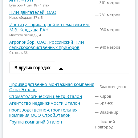
— 361 метров
Бутырский Вал, 18 - 1 этаж
НИИ двигателей, ОАО
— 781 метров
Новослободская, 37 ст5
Институт прикладной математики им.
М.В. Келдыша РАН
— 930 метров
Миусская площадь, 4
Агроприбор, ОАО, Российский НИИ
сельскохозяйственных приборов
— 940 метров
Скаковая, 36
В других городах
Производственно-монтажная компания
— Благовещенск
Окна-Эталон
Стоматологический центр Эталон
— Киров
Агентство недвижимости Эталон
— Брянск
производственно-строительная
— Владимир
компания ООО СтройЭталон
Группа компаний Эталон
— Нижний
Новгород