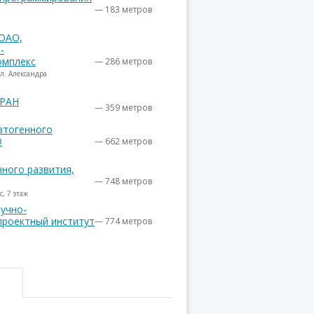
— 183 метров
ОАО,
-
омплекс
— 286 метров
ул. Александра
 РАН
— 359 метров
втогенного
О
— 662 метров
ного развития,
— 748 метров
с, 7 этаж
учно-
проектный институт
— 774 метров