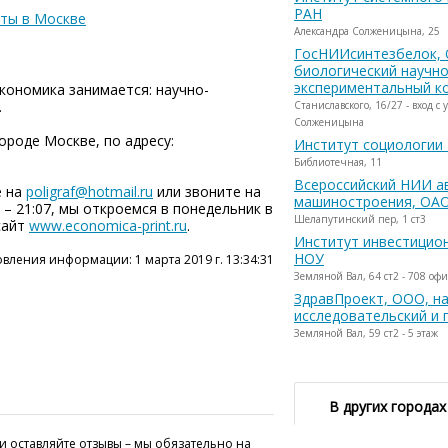
РАН
уты в Москве
Александра Солженицына, 25
ГосНИИсинтезбелок, 
биологический научно
экспериментальный к
кономика занимается: научно-
.
Станиславского, 16/27 - вход с 
Солженицына
ороде Москве, по адресу:
Институт социологии
Библиотечная, 11
Всероссийский НИИ а
е на
poligraf@hotmail.ru
или звоните на
машиностроения, ОА
е – 21:07, мы откроемся в понедельник в
Шелапутинский пер, 1 ст3
сайт
www.economica-print.ru
.
Институт инвестицион
НОУ
вления информации: 1 марта 2019 г. 13:34:31
Земляной Вал, 64 ст2 - 708 офи
ЗдравПроект, ООО, на
исследовательский и 
Земляной Вал, 59 ст2 - 5 этаж
В других городах
и оставляйте отзывы – мы обязательно на