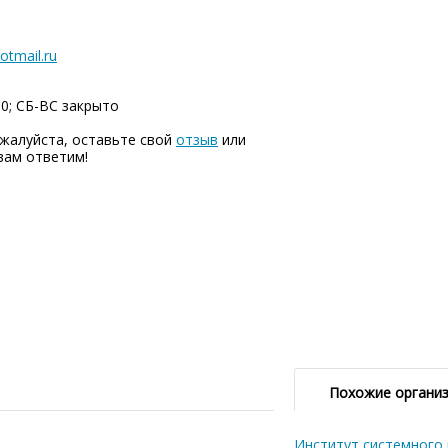
otmail.ru
00; СБ-ВC закрыто
жалуйста, оставьте свой
отзыв
или
вам ответим!
Похожие органи
Институт системного