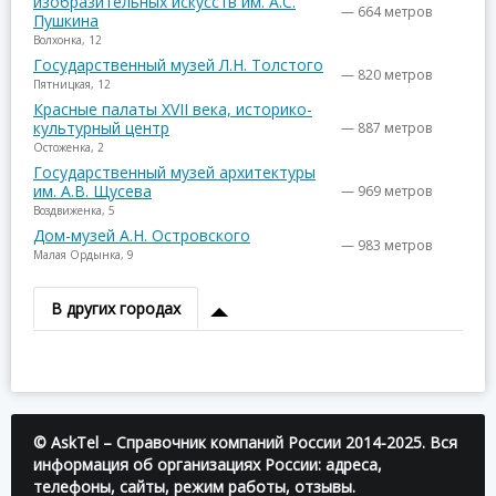
изобразительных искусств им. А.С.
— 664 метров
Пушкина
Волхонка, 12
Государственный музей Л.Н. Толстого
— 820 метров
Пятницкая, 12
Красные палаты XVII века, историко-
культурный центр
— 887 метров
Остоженка, 2
Государственный музей архитектуры
им. А.В. Щусева
— 969 метров
Воздвиженка, 5
Дом-музей А.Н. Островского
— 983 метров
Малая Ордынка, 9
В других городах
© AskTel – Справочник компаний России 2014-2025. Вся
информация об организациях России: адреса,
телефоны, сайты, режим работы, отзывы.