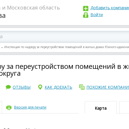
 и Московская область
Добавить компани
ва
Войти
→
Инспекция по надзору за переустройством помещений в жилых домах Южного админис
ру за переустройством помещений в 
округа
ОТЗЫВЫ
КАК ДОЕХАТЬ
ПОХОЖИЕ КОМПАН
Версия для печати
Карта