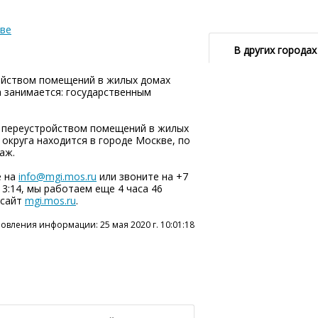
кве
В других городах
ройством помещений в жилых домах
 занимается: государственным
а переустройством помещений в жилых
круга находится в городе Москве, по
аж.
е на
info@mgi.mos.ru
или звоните на +7
 13:14, мы работаем еще 4 часа 46
 сайт
mgi.mos.ru
.
овления информации: 25 мая 2020 г. 10:01:18