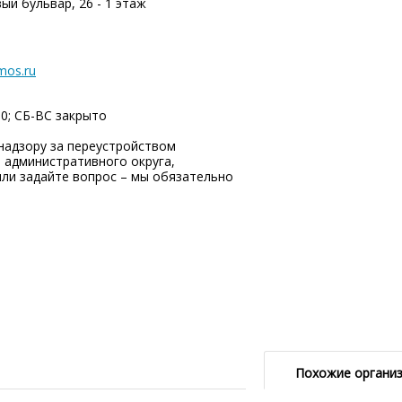
ый бульвар, 26 - 1 этаж
mos.ru
00; СБ-ВC закрыто
надзору за переустройством
административного округа,
ли задайте вопрос – мы обязательно
Похожие органи