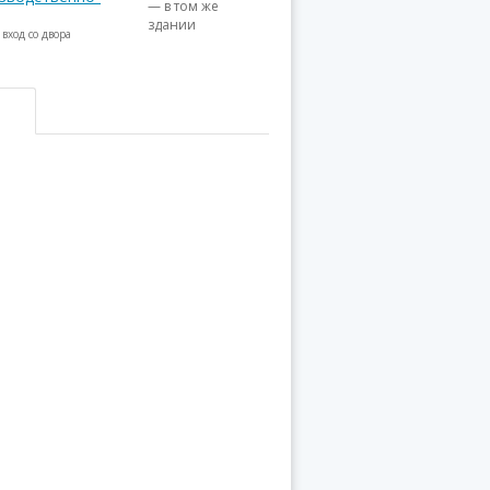
— в том же
здании
 вход со двора