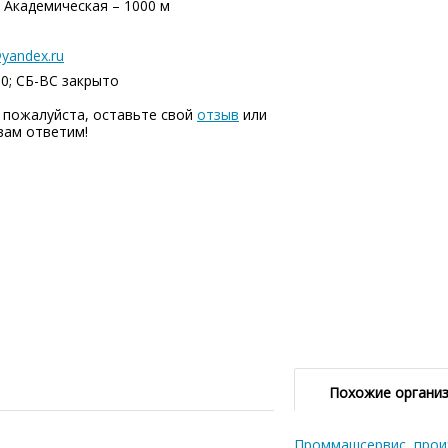
 Академическая – 1000 м
yandex.ru
00; СБ-ВC закрыто
 пожалуйста, оставьте свой
отзыв
или
вам ответим!
Похожие органи
Проммашсервис, прои