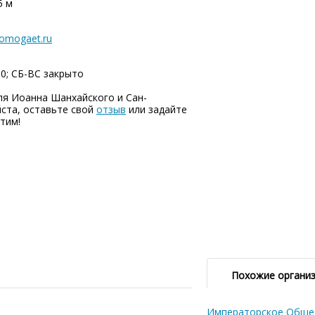
5 м
omogaet.ru
00; СБ-ВC закрыто
я Иоанна Шанхайского и Сан-
ста, оставьте свой
отзыв
или задайте
тим!
Похожие органи
Императорское Общес