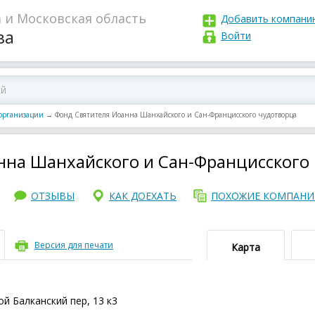
 и Московская область
Добавить компани
ва
Войти
организации
→
Фонд Святителя Иоанна Шанхайского и Сан-Францисского чудотворца
нна Шанхайского и Сан-Францисского
ОТЗЫВЫ
КАК ДОЕХАТЬ
ПОХОЖИЕ КОМПАН
Версия для печати
Карта
й Балканский пер, 13 к3