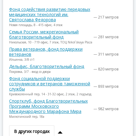
Фонд содействия развитию передовых
медицинских технологий им.
— 217 метров
Святослава Федорова
Новая площадь, 8 - 415 офис, 4 этаж
Семья России, межрегиональный
благотворительный фонд
— 281 метров
Никольская, 10 - 719 офис, 7 этаж, ТОЦ Nikol`skaya Plaza
Права ветеранов, фонд поддержки
ветеранов
— 311 метров
Ильинка, 3/8 ст1
Дельфис, благотворительный фонд
— 820 метров
Покровка, 3/7 - вход со двора
Фонд социальной поддержки
сотрудников и ветеранов таможенной
— 893 метров
службы
Кривоколенный пер, 14 - 31-32 офис, 2 этаж, 2 подъезд
Спортклуб, фонд Благотворительных
Программ Московского
— 982 метров
Международного Марафона Мира
Милютинский пер, 18а
В других городах