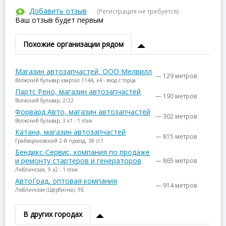
Добавить отзыв
(Регистрация не требуется)
Ваш отзыв будет первым
Похожие организации рядом
Магазин автозапчастей, ООО Мелвилл
— 129 метров
Волжский бульвар квартал 114А, к4 - вход с торца
Партс Рено, магазин автозапчастей
— 190 метров
Волжский бульвар, 2/22
Форвард Авто, магазин автозапчастей
— 302 метров
Волжский бульвар, 3 к1 - 1 этаж
Катана, магазин автозапчастей
— 815 метров
Грайвороновский 2-й проезд, 38 ст1
Бендикс-Сервис, компания по продаже
и ремонту стартеров и генераторов
— 865 метров
Люблинская, 9 к2 - 1 этаж
АвтоГрад, оптовая компания
— 914 метров
Люблинская (Щербинка), 9Б
В других городах