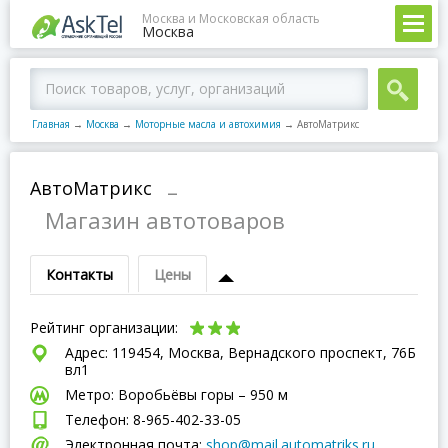
Москва и Московская область
Москва
Главная
→
Москва
→
Моторные масла и автохимия
→
АвтоМатрикс
АвтоМатрикс
–
Магазин автотоваров
Контакты
Цены
Рейтинг организации:
Адрес: 119454, Москва, Вернадского проспект, 76Б
вл1
Метро: Воробьёвы горы – 950 м
Телефон: 8-965-402-33-05
Электронная почта:
shop@mail.automatriks.ru