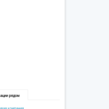
зации рядом
овая компания