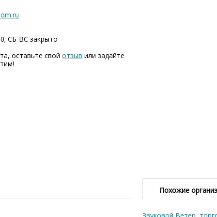
com.ru
00; СБ-ВC закрыто
та, оставьте свой
отзыв
или задайте
тим!
Похожие органи
Звуковой Ветер, торг