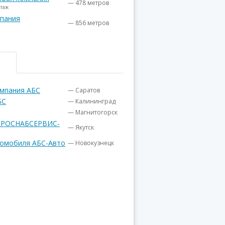
— 478 метров
этаж
мпания
— 856 метров
омпания АБС
— Саратов
БС
— Калининград
— Магнитогорск
ГРОСНАБСЕРВИС-
— Якутск
томобиля АБС-Авто
— Новокузнецк