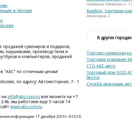
Лихоборская Набережная, 6 - 1 
скве
ующие в Москве
BagBox, торговая ко
Автомоторная, 2
ве
Москве
В других городах
: продажей сувениров и подарков,
ми, наушниками, производством и
Торгово-сервисная к
оутбуков и компьютеров, продажей
Торговая компания А
СТО АБС-авто
в "АБС" по отличным ценам!
торговый дом ООО А
Якутск
оскве, по адресу: Автомоторная, 7 - 1
Служба эвакуации ав
е на
info@abs.com.ru
или звоните на +7
 12:46, мы работаем еще 5 часов 14
 сайт
www.abs.com.ru
.
ения информации: 17 декабря 2019 г. 9:10:10