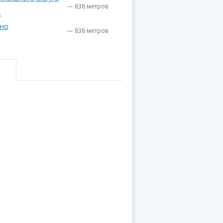
— 838 метров
ж
ино
— 838 метров