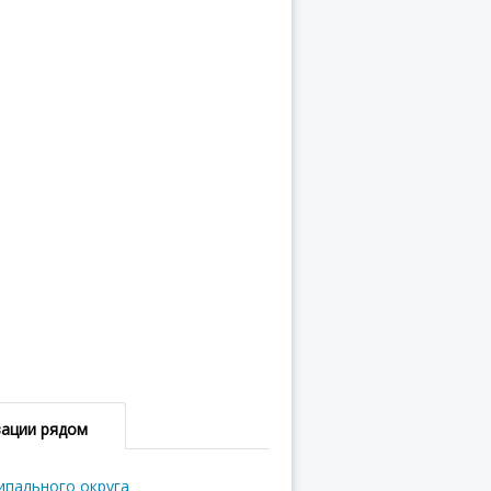
зации рядом
ипального округа