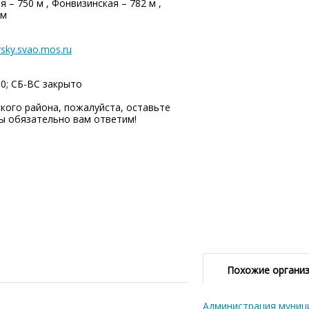
 – 750 м , Фонвизинская – 782 м ,
 м
sky.svao.mos.ru
00; СБ-ВC закрыто
кого района, пожалуйста, оставьте
ы обязательно вам ответим!
Похожие органи
Администрация муниц