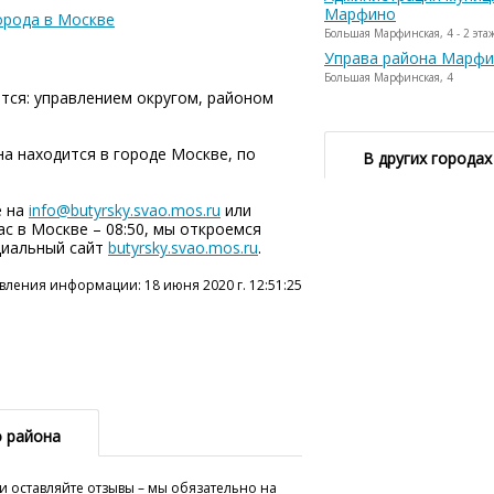
Марфино
орода в Москве
Большая Марфинская, 4 - 2 эта
Управа района Марф
Большая Марфинская, 4
тся: управлением округом, районом
а находится в городе Москве, по
В других городах
е на
info@butyrsky.svao.mos.ru
или
час в Москве – 08:50, мы откроемся
циальный сайт
butyrsky.svao.mos.ru
.
вления информации: 18 июня 2020 г. 12:51:25
о района
и оставляйте отзывы – мы обязательно на