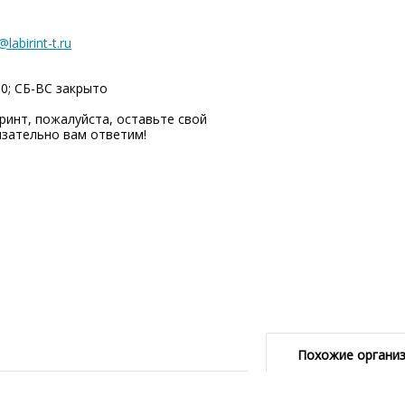
labirint-t.ru
00; СБ-ВC закрыто
инт, пожалуйста, оставьте свой
язательно вам ответим!
Похожие органи