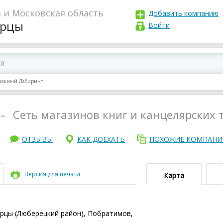
 и Московская область
Добавить компанию
рцы
Войти
ижный Лабиринт
–
Сеть магазинов книг и канцелярских 
ОТЗЫВЫ
КАК ДОЕХАТЬ
ПОХОЖИЕ КОМПАН
Версия для печати
Карта
ерцы (Люберецкий район), Побратимов,