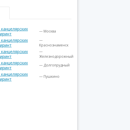
и канцелярских
— Москва
иринт
и канцелярских
—
иринт
Краснознаменск
и канцелярских
—
иринт
Железнодорожный
и канцелярских
— Долгопрудный
иринт
и канцелярских
— Пушкино
иринт