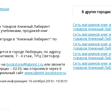
ерцах
В других городах
Сеть магазинов книг 
их товаров Книжный Лабиринт
товаров Книжный Лаб
 учебниками, продажей книг.
Сеть магазинов книг 
товаров Книжный Лаб
тетради в "Книжный Лабиринт" по
Сеть магазинов книг 
товаров Книжный Лаб
тся в городе Люберцах, по адресу:
Сеть магазинов книг 
атимов, 7 - 4 этаж, ТРЦ Светофор.
товаров Книжный Лаб
Сеть магазинов книг 
е на
bookstore@labirint-t.ru
или звоните
товаров Книжный Лаб
берцах – 02:33, мы откроемся через 6
циальный сайт
www.labirint-bookstore.ru
.
ния информации: 16 октября 2019 г. 10:35:51