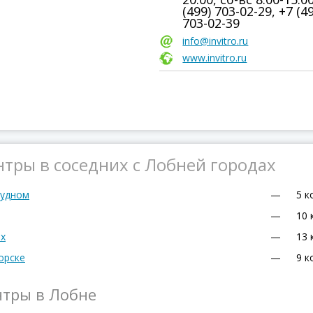
(499) 703-02-29, +7 (4
703-02-39
info@invitro.ru
www.invitro.ru
тры в соседних с Лобней городах
рудном
—
5 к
—
10 
ах
—
13 
орске
—
9 к
нтры в Лобне