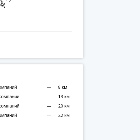
99)
омпаний
—
8 км
компаний
—
13 км
компаний
—
20 км
омпаний
—
22 км