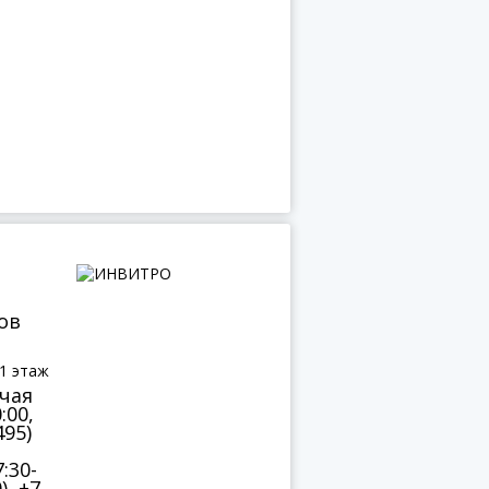
ов
 1 этаж
ячая
:00,
495)
:30-
), +7