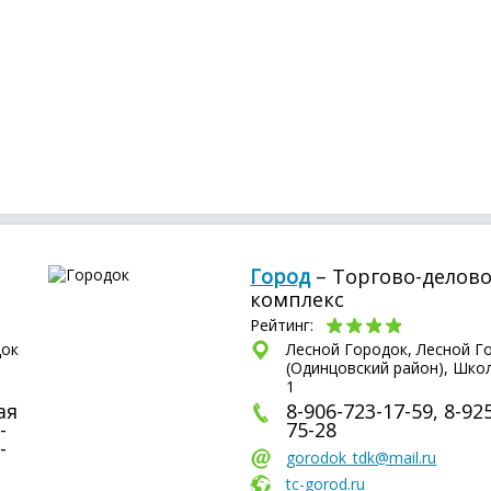
Город
– Торгово-делов
комплекс
Рейтинг:
док
Лесной Городок, Лесной Г
(Одинцовский район), Шко
1
ая
8-906-723-17-59, 8-92
-
75-28
-
gorodok_tdk@mail.ru
tc-gorod.ru