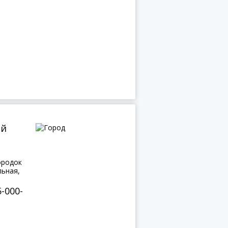
ой
ородок
льная,
5-000-