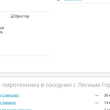
док
я,
 пиротехника в соседних с Лесным Го
 в Одинцово
—
20 
в Барвихе
—
14 
в Краснознаменске
—
1 к