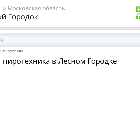
 и Московская область
ой Городок
и, пиротехника
 пиротехника в Лесном Городке