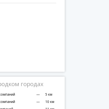
родком городах
компаний
—
5 км
компаний
—
10 км
омпаний
—
11 км