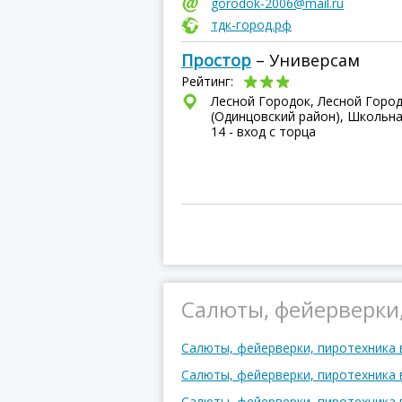
gorodok-2006@mail.ru
тдк-город.рф
Простор
– Универсам
Рейтинг:
Лесной Городок, Лесной Горо
(Одинцовский район), Школьна
14 - вход с торца
Салюты, фейерверки,
Салюты, фейерверки, пиротехника
Салюты, фейерверки, пиротехника 
Салюты, фейерверки, пиротехника 