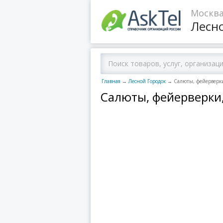
Москва
Лесн
Главная
→
Лесной Городок
→
Салюты, фейерверк
Салюты, фейерверки,