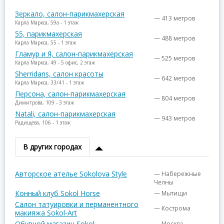
Зеркало, салон-парикмахерская
— 413 метров
Карла Маркса, 59а - 1 этаж
55, парикмахерская
— 488 метров
Карла Маркса, 55 - 1 этаж
Гламур и Я, салон-парикмахерская
— 525 метров
Карла Маркса, 49 - 5 офис, 2 этаж
Sherridans, салон красоты
— 642 метров
Карла Маркса, 33/41 - 1 этаж
Персона, салон-парикмахерская
— 804 метров
Димитрова, 109 - 3 этаж
Natali, салон-парикмахерская
— 943 метров
Радищева, 106 - 1 этаж
В других городах
Авторское ателье Sokolova Style
— Набережные
Челны
Конный клуб Sokol Horse
— Мытищи
Салон татуировки и перманентного
— Кострома
макияжа Sokol-Art
Обувной магазин Sokol
— Москва