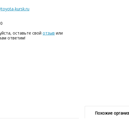
toyota-kursk.ru
00
уйста, оставьте свой
отзыв
или
вам ответим!
Похожие органи