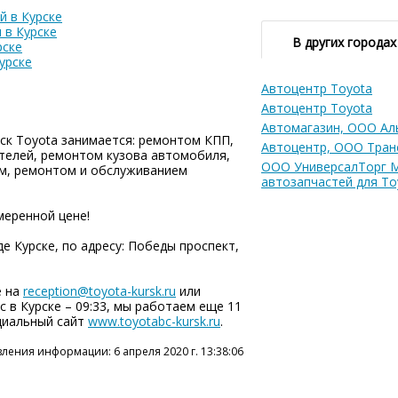
й в Курске
 в Курске
В других городах
рске
урске
Автоцентр Toyota
Автоцентр Toyota
Автомагазин, ООО Ал
ск Toyota занимается: ремонтом КПП,
Автоцентр, ООО Тран
телей, ремонтом кузова автомобиля,
ООО УниверсалТорг 
м, ремонтом и обслуживанием
автозапчастей для To
меренной цене!
е Курске, по адресу: Победы проспект,
е на
reception@toyota-kursk.ru
или
ас в Курске – 09:33, мы работаем еще 11
циальный сайт
www.toyotabc-kursk.ru
.
ления информации: 6 апреля 2020 г. 13:38:06