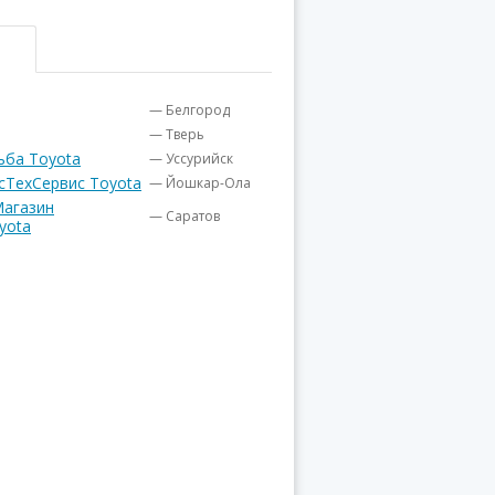
— Белгород
— Тверь
ьба Toyota
— Уссурийск
сТехСервис Toyota
— Йошкар-Ола
Магазин
— Саратов
yota