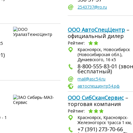
2543737@ro.ru
ООО АвтоСпецЦентр
–
официальный дилер
Рейтинг:
25
Красноярск, Новосибирск
1)
(Новосибирская обл.),
Дунаевского, 16 к5
8-800-555-83-01 (зво
бесплатный)
mail@asc54.ru
автоспеццентр54.рф
ООО СибСканСервис
–
торговая компания
Рейтинг:
 - 1
Красноярск, Красноярск-
Железногорск трасса 1 км,
+7 (391) 273-70-66