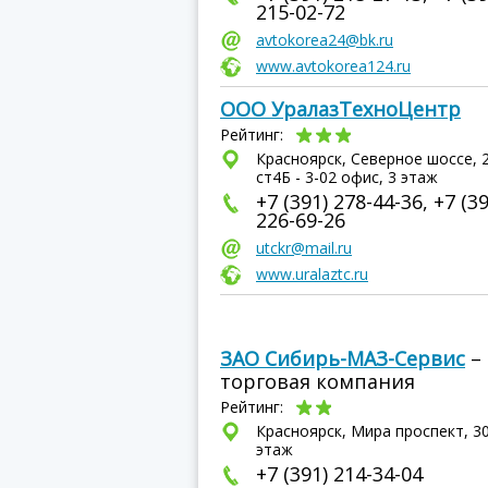
215-02-72
avtokorea24@bk.ru
www.avtokorea124.ru
ООО УралазТехноЦентр
Рейтинг:
Красноярск, Северное шоссе, 
ст4Б - 3-02 офис, 3 этаж
+7 (391) 278-44-36, +7 (39
226-69-26
utckr@mail.ru
www.uralaztc.ru
ЗАО Сибирь-МАЗ-Сервис
–
торговая компания
Рейтинг:
Красноярск, Мира проспект, 30
этаж
+7 (391) 214-34-04