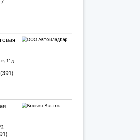
+7
говая
е, 11д
 (391)
ая
/2
91)