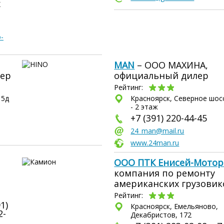
х
-
MAN
– ООО МАХИНА,
лер
официальный дилер
Рейтинг:
15д
Красноярск, Северное шосс
- 2 этаж
+7 (391) 220-44-45
24_man@mail.ru
www.24man.ru
ООО ПТК Енисей-Мотор
компания по ремонту
американских грузовик
Рейтинг:
1)
Красноярск, Емельяново,
2-
Декабристов, 172