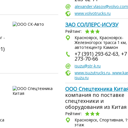
alexander.vlasov@volvo.co
www.volvotrucks.ru
ЗАО СОЛЛЕРС-ИСУЗУ
Рейтинг:
г -
Красноярск, Красноярск-
Железногорск трасса 1 км, 
автотехцентр Камион
1)
+7 (391) 293-62-63, +7
273-70-66
isuzu@str-k.ru
www.isuzutrucks.ru, www.ka
isuzu.ru
ООО Спецтехника Кита
компания по поставке
спецтехники и
оборудования из Китая
Рейтинг:
са
Красноярск, Спортивная, 19
этаж