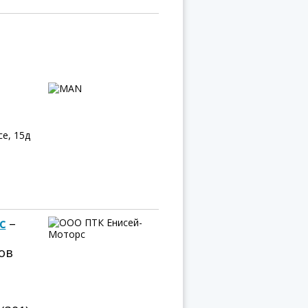
е, 15д
с
–
ов