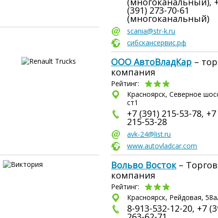
(многоканальный), 
(391) 273-70-61
(многоканальный)
scania@str-k.ru
сибскансервис.рф
ООО АвтоВладКар
– тор
компания
Рейтинг:
Красноярск, Северное шосс
ст1
+7 (391) 215-53-78, +7
215-53-28
avk-24@list.ru
www.autovladcar.com
Вольво Восток
– Торгов
компания
Рейтинг:
Красноярск, Рейдовая, 58а
8-913-532-12-20, +7 (3
263-62-71