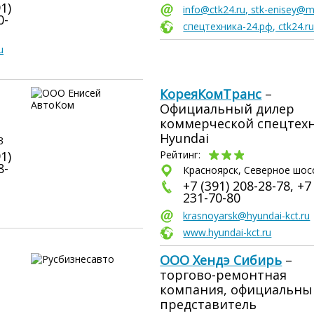
1)
info@ctk24.ru, stk-enisey@ma
0-
спецтехника-24.рф, ctk24.r
u
КореяКомТранс
–
Официальный дилер
коммерческой спецтех
Hyundai
3
1)
Рейтинг:
8-
Красноярск, Северное шосс
+7 (391) 208-28-78, +7
231-70-80
krasnoyarsk@hyundai-kct.ru
www.hyundai-kct.ru
ООО Хендэ Сибирь
–
торгово-ремонтная
компания, официальны
представитель