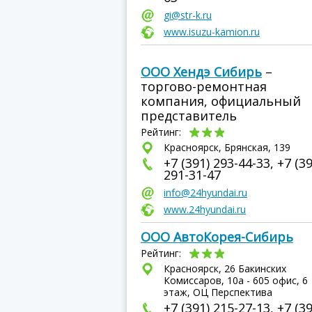
gi@str-k.ru
www.isuzu-kamion.ru
ООО Хендэ Сибирь
–
торгово-ремонтная
компания, официальный
представитель
Рейтинг:
Красноярск, Брянская, 139
+7 (391) 293-44-33, +7 (39
291-31-47
info@24hyundai.ru
www.24hyundai.ru
ООО АвтоКорея-Сибирь
Рейтинг:
Красноярск, 26 Бакинских
Комиссаров, 10а - 605 офис, 6
этаж, ОЦ Перспектива
+7 (391) 215-27-13, +7 (39