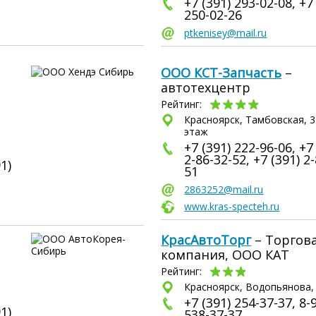
+7 (391) 293-02-08, +7
250-02-26
ptkenisey@mail.ru
ООО КСТ-Запчасть
–
автотехцентр
Рейтинг:
Красноярск, Тамбовская, 35
этаж
+7 (391) 222-96-06, +7
2-86-32-52, +7 (391) 2
1)
51
2863252@mail.ru
www.kras-specteh.ru
КрасАвтоТорг
– Торгов
компания, ООО КАТ
Рейтинг:
Красноярск, Водопьянова,
+7 (391) 254-37-37, 8-
1)
538-37-37