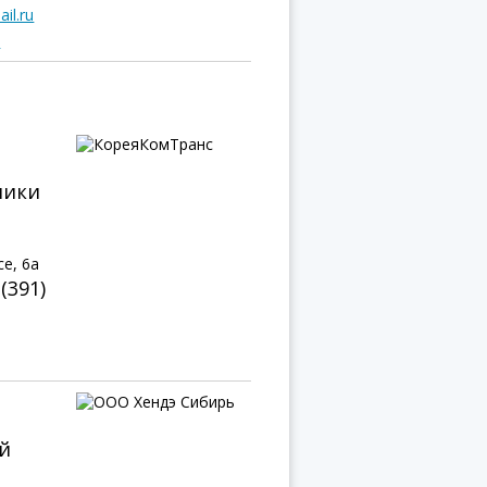
il.ru
u
ники
е, 6а
 (391)
й