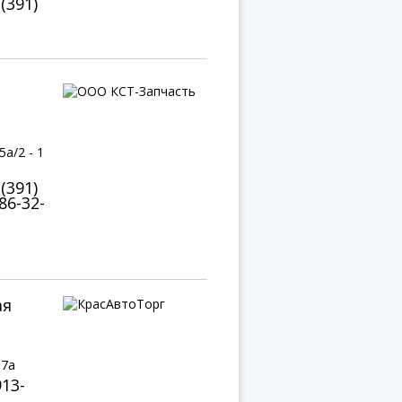
 (391)
а/2 - 1
 (391)
-86-32-
ая
 7а
913-