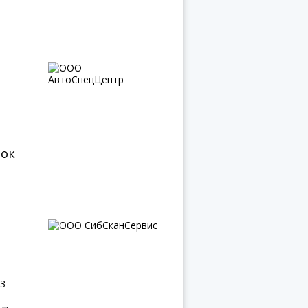
нок
 3