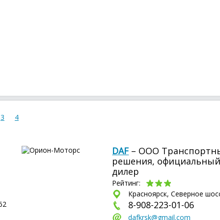
3
4
DAF
– ООО Транспортн
решения, официальны
дилер
Рейтинг:
Красноярск, Северное шосс
8-908-223-01-06
62
dafkrsk@gmail.com