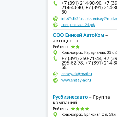
+7 (391) 214-90-90, +7 (39
214-40-40, +7 (391) 214-8
80
info@ctk24.ru, stk-enisey@mail.r
спецтехника-24.рф
ООО Енисей АвтоКом
–
автоцентр
Рейтинг:
Красноярск, Караульная, 25 ст
+7 (391) 250-71-44, +7 (39
295-62-78, +7 (391) 214-8
58
enisey-ak@mail.ru
www.enisey-ak.ru
Русбизнесавто
– Группа
компаний
Рейтинг:
Красноярск, Брянская 2-я, 59ж