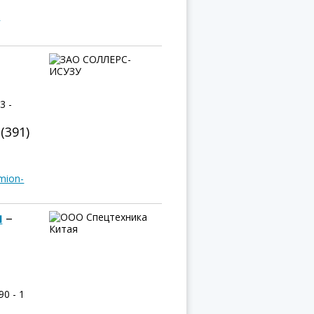
m
3 -
 (391)
mion-
я
–
0 - 1