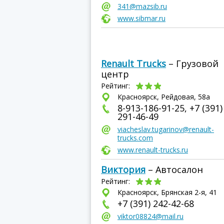
341@mazsib.ru
www.sibmar.ru
Renault Trucks
– Грузовой
центр
Рейтинг:
Красноярск, Рейдовая, 58а
8-913-186-91-25, +7 (391)
291-46-49
viacheslav.tugarinov@renault-
trucks.com
www.renault-trucks.ru
Виктория
– Автосалон
Рейтинг:
Красноярск, Брянская 2-я, 41
+7 (391) 242-42-68
viktor08824@mail.ru