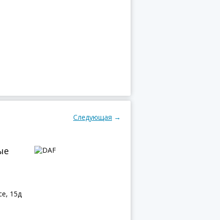
Следующая
→
ые
й
е, 15д