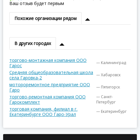
Ваш отзыв будет первым
Похожие организации рядом
В других городах
торгово-монтажная компания ООО
— Калининград
Гарос
Средняя общеобразовательная школа
— Хабаровск
села Гаровка-2
мотороремонтное предприятие ООО
— Пятигорск
Гаро
торгово-ремонтная компания ООО
— Санкт-
Гарокомплект
Петербург
торговая компания, филиал в г.
— Екатеринбург
Екатеринбурге ООО Гаро-Урал