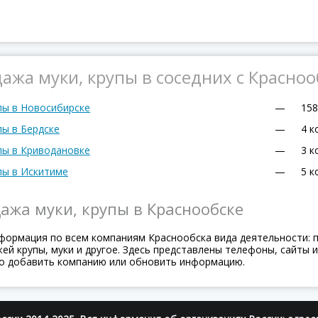
ажа муки, крупы в соседних с Красно
пы в Новосибирске
—
158
пы в Бердске
—
4 к
пы в Криводановке
—
3 к
пы в Искитиме
—
5 к
ажа муки, крупы в Краснообске
формация по всем компаниям Краснообска вида деятельности: 
й крупы, муки и другое. Здесь представлены телефоны, сайты и 
о добавить компанию или обновить информацию.