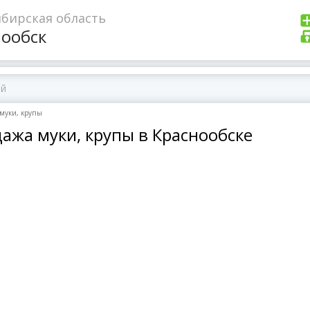
бирская область
нообск
 муки, крупы
ажа муки, крупы в Краснообске