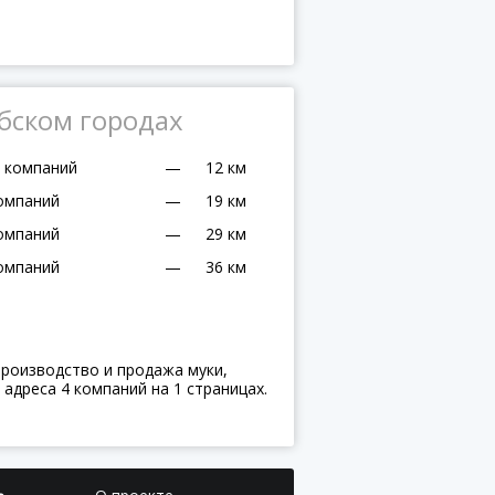
обском городах
 компаний
—
12 км
омпаний
—
19 км
омпаний
—
29 км
омпаний
—
36 км
производство и продажа муки,
адреса 4 компаний на 1 страницах.