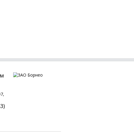
ом
7,
3)