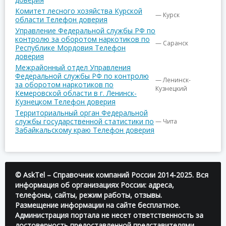
Комитет лесного хозяйства Курской
— Курск
области Телефон доверия
Управление Федеральной службы РФ по
контролю за оборотом наркотиков по
— Саранск
Республике Мордовия Телефон
доверия
Межрайонный отдел Управления
Федеральной службы РФ по контролю
— Ленинск-
за оборотом наркотиков по
Кузнецкий
Кемеровской области в г. Ленинск-
Кузнецком Телефон доверия
Территориальный орган Федеральной
службы государственной статистики по
— Чита
Забайкальскому краю Телефон доверия
© AskTel – Справочник компаний России 2014-2025. Вся
информация об организациях России: адреса,
телефоны, сайты, режим работы, отзывы.
Размещение информации на сайте бесплатное.
Администрация портала не несет ответственность за
достоверность предоставленной представителями