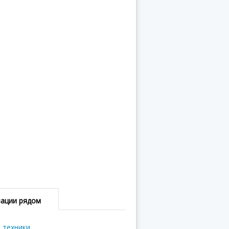
зации рядом
 техники