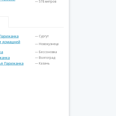
— 578 метров
 Парижанка
— Сургут
 и домашней
— Новокузнецк
ка
— Бессоновка
жанка
— Волгоград
ья Парижанка
— Казань