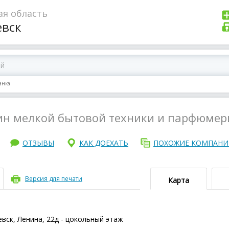
ая область
евск
анка
ин мелкой бытовой техники и парфюмер
ОТЗЫВЫ
КАК ДОЕХАТЬ
ПОХОЖИЕ КОМПАН
Версия для печати
Карта
евск, Ленина, 22д - цокольный этаж