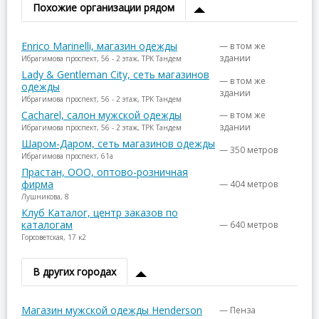
Похожие организации рядом
Enrico Marinelli, магазин одежды
— в том же
здании
Ибрагимова проспект, 56 - 2 этаж, ТРК Тандем
Lady & Gentleman City, сеть магазинов
— в том же
одежды
здании
Ибрагимова проспект, 56 - 2 этаж, ТРК Тандем
Cacharel, салон мужской одежды
— в том же
здании
Ибрагимова проспект, 56 - 2 этаж, ТРК Тандем
Шаром-Даром, сеть магазинов одежды
— 350 метров
Ибрагимова проспект, 61а
Прастан, ООО, оптово-розничная
фирма
— 404 метров
Лушникова, 8
Клуб Каталог, центр заказов по
каталогам
— 640 метров
Горсоветская, 17 к2
В других городах
Магазин мужской одежды Henderson
— Пенза