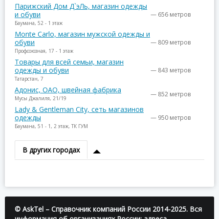
Парижский Дом Д`эЛь, магазин одежды
и обуви
— 656 метров
Баумана, 52 - 1 этаж
Monte Carlo, магазин мужской одежды и
обуви
— 809 метров
Профсоюзная, 17 - 1 этаж
Товары для всей семьи, магазин
одежды и обуви
— 843 метров
Татарстан, 7
Адонис, ОАО, швейная фабрика
— 852 метров
Мусы Джалиля, 21/19
Lady & Gentleman City, сеть магазинов
одежды
— 950 метров
Баумана, 51 - 1, 2 этаж, ТК ГУМ
В других городах
© AskTel – Справочник компаний России 2014-2025. Вся
информация об организациях России: адреса,