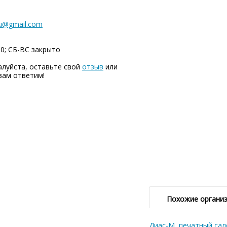
ru@gmail.com
00; СБ-ВC закрыто
алуйста, оставьте свой
отзыв
или
вам ответим!
Похожие органи
Диас-М, печатный сал