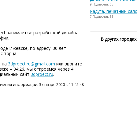
9 Подлесная, 55
Радуга, печатный сал
7 Подлесная, 83
ct занимается: разработкой дизайна
фии.
В других городах
оде Ижевске, по адресу: 30 лет
с торца.
е на
3dproect.ru@gmail.com
или звоните
евске – 04:26, мы откроемся через 4
ициальный сайт
3dproect.ru
.
ления информации: 3 января 2020 г. 11:45:48