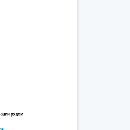
зации рядом
он