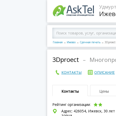
Удмурт
Ижев
Главная
→
Ижевск
→
Срочная печать
→
3Dproect
3Dproect
–
Многопр
КОНТАКТЫ
ОПИСАНИЕ
Контакты
Цены
Рейтинг организации:
Адрес: 426054, Ижевск, 30 лет
торца