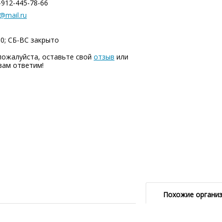
-912-445-78-66
@mail.ru
00; СБ-ВC закрыто
пожалуйста, оставьте свой
отзыв
или
вам ответим!
Похожие органи