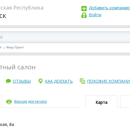
ская Республика
Добавить компанию
ск
Войти
рт
→
Фокус-Принт
тный салон
ОТЗЫВЫ
КАК ДОЕХАТЬ
ПОХОЖИЕ КОМПАН
Версия для печати
Карта
кая, 8а