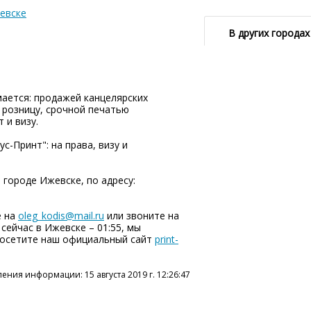
евске
В других городах
ается: продажей канцелярских
 розницу, срочной печатью
 и визу.
с-Принт": на права, визу и
 городе Ижевске, по адресу:
е на
oleg_kodis@mail.ru
или звоните на
, сейчас в Ижевске – 01:55, мы
 посетите наш официальный сайт
print-
ения информации: 15 августа 2019 г. 12:26:47