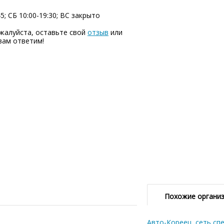
5; СБ 10:00-19:30; ВC закрыто
жалуйста, оставьте свой
отзыв
или
вам ответим!
Похожие органи
Авто-Кореец, сеть сп