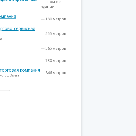
— в том же
здании
омпания
— 180 метров
оргово-сервисная
— 555 метров
ра
— 565 метров
— 730 метров
 торговая компания
— 846 метров
фис, БЦ Омега