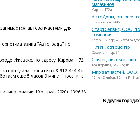
магазинов
Кирова, 172д
АвтоДопы, оптовая к
Коммунаров, 244б
занимается: автозапчастями для
СтартСервис, ООО, т
компания
Северный пер, 45 - вход со дво
нтернет-магазина "Автоградъ" по
Титан, автоцентр
Северный пер, 61
Cluster, автомагазин
роде Ижевске, по адресу: Кирова, 172.
Авангардная, 6а - 2 офис
на почту или звоните на 8-912-454-44-
Мир запчастей, ООО,
работаем еще 5 часов 9 минут, посетите
10 лет Октября, 32 лит Р - 5 о
ния информации: 19 февраля 2020 г. 13:26:38
В других городах