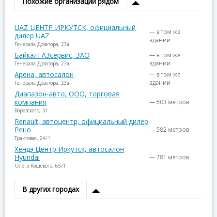
Похожие организации рядом
UAZ ЦЕНТР ИРКУТСК, официальный
— в том же
дилер UAZ
здании
Генерала Доватора, 23а
БайкалГАЗсервис, ЗАО
— в том же
здании
Генерала Доватора, 23а
Арена, автосалон
— в том же
здании
Генерала Доватора, 23а
Диапазон-авто, ООО, торговая
компания
— 503 метров
Воровского, 31
Renault, автоцентр, официальный дилер
Рено
— 582 метров
Трактовая, 24/1
Хендэ Центр Иркутск, автосалон
Hyundai
— 781 метров
Олега Кошевого, 65/1
В других городах