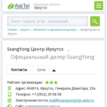
Иркутская область
Иркутск
Главная
→
Иркутск
→
Автосалоны и официальные дилеры
→
SsangYong Центр
Иркутск
SsangYong Центр Иркутск
–
Официальный дилер SsangYong
Контакты
Цены
Рейтинг организации:
Адрес: 664014, Иркутск, Генерала Доватора, 23а
Телефон: +7 (3952) 39-58-58
Электронная почта:
mail@ssangyong.bgs-auto.ru
Сайт:
ssangyong.bgs-auto.ru