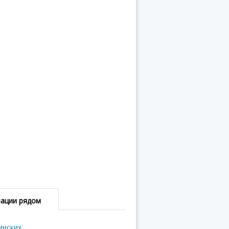
зации рядом
инских