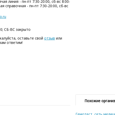
чая линия - пн-пт 7:30-20:00, сб-вс 8:00-
ная справочная - пн-пт 7:30-20:00, сб-вс
o.ru
00; СБ-ВC закрыто
алуйста, оставьте свой
отзыв
или
вам ответим!
Похожие органи
Гемотест, сеть медиц