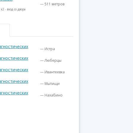
— 511 метров
2 - вход со двора
агностических
— Истра
агностических
— Люберцы
агностических
— Ивантеевка
агностических
— Мытищи
агностических
— Нахабино