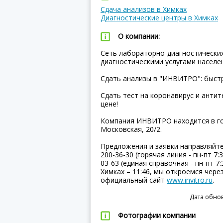
Сдача анализов в Химках
Диагностические центры в Химках
О компании:
Сеть лабораторно-диагностически
диагностическими услугами населен
Сдать анализы в "ИНВИТРО": быстр
Сдать тест на коронавирус и анти
цене!
Компания ИНВИТРО находится в гор
Московская, 20/2.
Предложения и заявки направляйт
200-36-30 (горячая линия - пн-пт 7:30
03-63 (единая справочная - пн-пт 7:3
Химках – 11:46, мы откроемся чере
официальный сайт
www.invitro.ru
.
Дата обнов
Фотографии компании