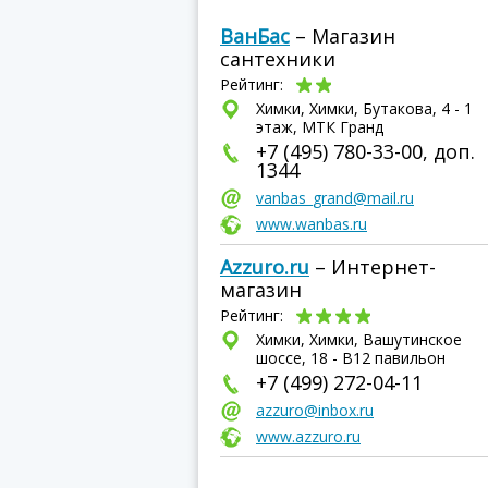
ВанБас
– Магазин
сантехники
Рейтинг:
Химки, Химки, Бутакова, 4 - 1
этаж, МТК Гранд
+7 (495) 780-33-00, доп.
1344
vanbas_grand@mail.ru
www.wanbas.ru
Аzzuro.ru
– Интернет-
магазин
Рейтинг:
Химки, Химки, Вашутинское
шоссе, 18 - В12 павильон
+7 (499) 272-04-11
azzuro@inbox.ru
www.azzuro.ru