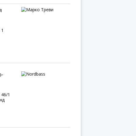
я
 1
о-
 46/1
анд