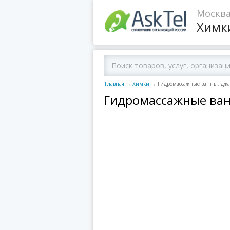
Москва
Химк
Главная
→
Химки
→
Гидромассажные ванны, джа
Гидромассажные ван