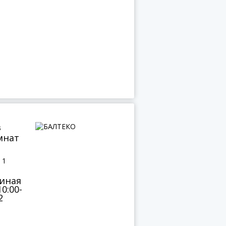
в
мнат
 1
диная
0:00-
2