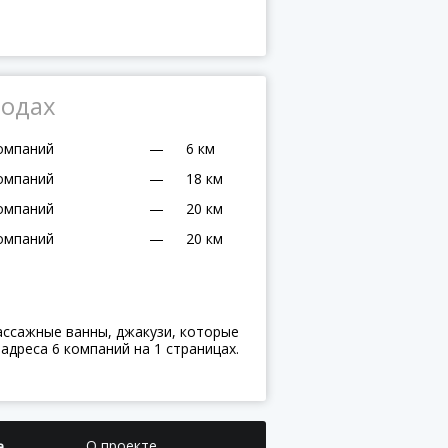
родах
омпаний
—
6 км
омпаний
—
18 км
омпаний
—
20 км
омпаний
—
20 км
ассажные ванны, джакузи, которые
адреса 6 компаний на 1 страницах.
О проекте
а,