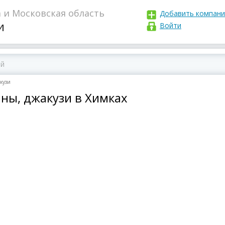
 и Московская область
Добавить компан
и
Войти
кузи
ны, джакузи в Химках