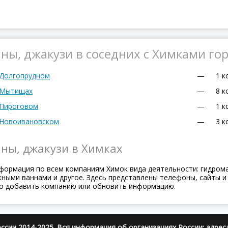
ы, джакузи в соседних с Химками го
 Долгопрудном
—
1 к
в Мытищах
—
8 к
 Пироговом
—
1 к
 Новоивановском
—
3 к
ны, джакузи в Химках
формация по всем компаниям Химок вида деятельности: гидром
ными ваннами и другое. Здесь представлены телефоны, сайты и 
о добавить компанию или обновить информацию.
ссии 2014-2025. Вся информация об организациях России: адрес