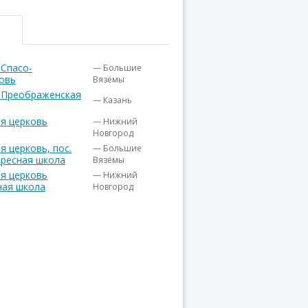
 Спасо-
— Большие
овь
Вязёмы
о-Преображенская
— Казань
я церковь
— Нижний
Новгород
 церковь, пос.
— Большие
ресная школа
Вязёмы
я церковь
— Нижний
ная школа
Новгород