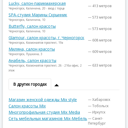
Lucky, салон-парикмахерская
— 413 метров
Черногорск, Калинина, 20 - вход с торца
SPA-студия Марины Скрынник
— 573 метров
Черногорск, Калинина, 10
Butterfly, салон красоты
— 573 метров
Черногорск, Калинина, 10
Glamour, салон красоты, г. Черногорск
— 608 метров
Черногорск, Космонавтов проспект, 19а
Миляна, салон красоты
— 609 метров
Черногорск, Пушкина, 3
Анабель, салон красоты
— 633 метров
Черногорск, Космонавтов проспект, 26 - 216а офис, 2
этаж
В других городах
Магазин женской одежды Mix style
— Хабаровск
Салон красоты Mix
— Тобольск
Многопрофильная студия Mix Media
— Иркутск
Сеть мебельных магазинов Mix-Мебель
— Санкт-
Петербург