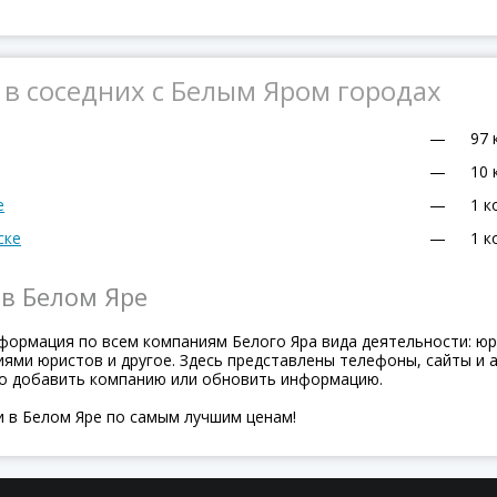
в соседних с Белым Яром городах
—
97 
—
10 
е
—
1 к
ске
—
1 к
в Белом Яре
формация по всем компаниям Белого Яра вида деятельности: юр
ями юристов и другое. Здесь представлены телефоны, сайты и а
о добавить компанию или обновить информацию.
и в Белом Яре по самым лучшим ценам!