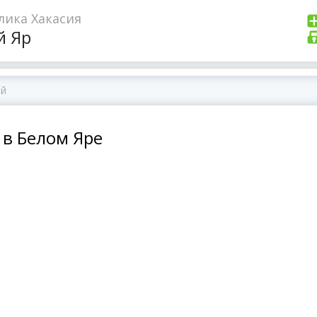
лика Хакасия
й Яр
 в Белом Яре