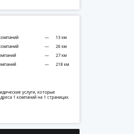
компаний
—
13 км
компаний
—
26 км
омпаний
—
27 км
омпаний
—
218 км
идические услуги, которые
дреса 1 компаний на 1 страницах.