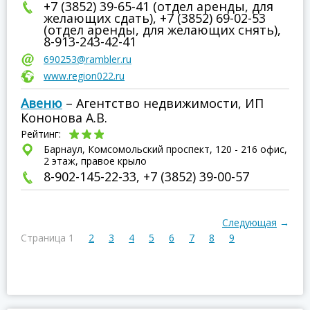
+7 (3852) 39-65-41 (отдел аренды, для
желающих сдать), +7 (3852) 69-02-53
(отдел аренды, для желающих снять),
8-913-243-42-41
690253@rambler.ru
www.region022.ru
Авеню
– Агентство недвижимости, ИП
Кононова А.В.
Рейтинг:
Барнаул, Комсомольский проспект, 120 - 216 офис,
2 этаж, правое крыло
8-902-145-22-33, +7 (3852) 39-00-57
Следующая
→
Страница 1
2
3
4
5
6
7
8
9