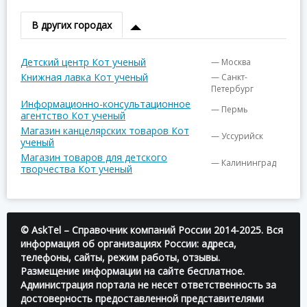
В других городах
Детский центр Кот ученый
— Москва
Книжная лавка Кот ученый
— Санкт-
Петербург
Информационно-консультационное
— Пермь
агентство Кот ученый
Магазин канцелярских товаров Кот
— Уссурийск
ученый
Магазин товаров для детского
— Калининград
творчества Кот ученый
© AskTel – Справочник компаний России 2014-2025. Вся
информация об организациях России: адреса,
телефоны, сайты, режим работы, отзывы.
Размещение информации на сайте бесплатное.
Администрация портала не несет ответственность за
достоверность предоставленной представителями