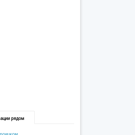
зации рядом
Троицком