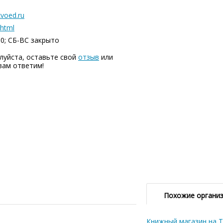
voed.ru
html
00; СБ-ВC закрыто
луйста, оставьте свой
отзыв
или
вам ответим!
Похожие органи
Книжный магазин на 