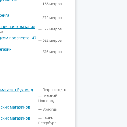
— 166 метров
книга
— 372 метров
озничная компания
— 372 метров
ца
цком проспекте, 47
— 682 метров
агазин
— 875 метров
 магазин Буквоед
— Петрозаводск
— Великий
Новгород
ских магазинов
— Вологда
ских магазинов
— Санкт-
Петербург