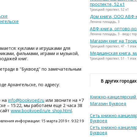
проспекте, 52 к1
Троицкий проспект, 52 к1
ьске
Дом книги, ООО АВФ-
ангельске
Ленина площадь, 3
АВФ-книга, оптово-р
Ленина площадь, 3 - вход с тор
Магазин книг на Трои
Троицкий проспект, 47 - 1 этаж
мается: куклами и игрушками для
Медицинская книга, м
никами, фильмами, играми и музыкой,
родажей книг.
Троицкий проспект, 51 - 1 этаж
тетради в "Буквоед" по замечательным
В других городах
де Архангельске, по адресу:
Книжно-канцелярский
е на
info@bookvoed.ru
или звоните на +7
Магазин Буквоед
ьске – 15:22, мы работаем еще 2 часа 38
 сайт
www.bookvoed.ru/e_shop.html
.
Сеть книжно-канцеляр
Буквоед
вления информации: 15 марта 2019 г. 9:32:19
Сеть книжно-канцеляр
Буквоед