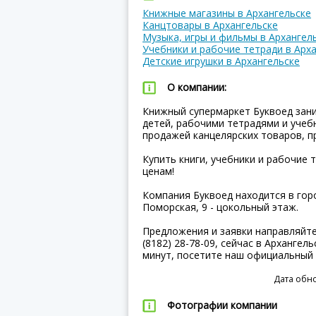
Книжные магазины в Архангельске
Канцтовары в Архангельске
Музыка, игры и фильмы в Архангел
Учебники и рабочие тетради в Арх
Детские игрушки в Архангельске
О компании:
Книжный супермаркет Буквоед зани
детей, рабочими тетрадями и учеб
продажей канцелярских товаров, п
Купить книги, учебники и рабочие 
ценам!
Компания Буквоед находится в горо
Поморская, 9 - цокольный этаж.
Предложения и заявки направляйт
(8182) 28-78-09, сейчас в Архангел
минут, посетите наш официальный
Дата обно
Фотографии компании