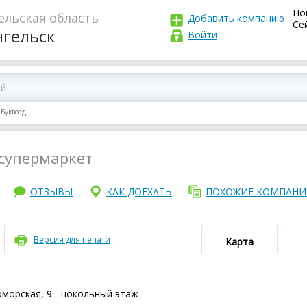
По
ельская область
Добавить компанию
Сей
нгельск
Войти
Буквоед
супермаркет
ОТЗЫВЫ
КАК ДОЕХАТЬ
ПОХОЖИЕ КОМПАН
Версия для печати
Карта
оморская, 9 - цокольный этаж