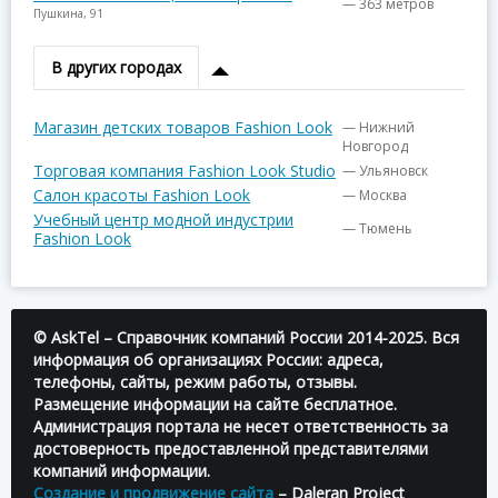
— 363 метров
Пушкина, 91
В других городах
Магазин детских товаров Fashion Look
— Нижний
Новгород
Торговая компания Fashion Look Studio
— Ульяновск
Салон красоты Fashion Look
— Москва
Учебный центр модной индустрии
— Тюмень
Fashion Look
© AskTel – Справочник компаний России 2014-2025. Вся
информация об организациях России: адреса,
телефоны, сайты, режим работы, отзывы.
Размещение информации на сайте бесплатное.
Администрация портала не несет ответственность за
достоверность предоставленной представителями
компаний информации.
Создание и продвижение сайта
– Daleran Project