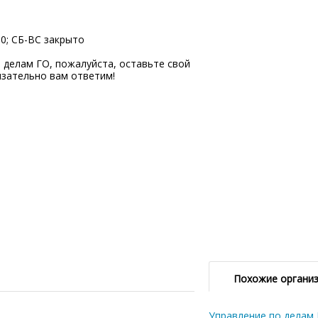
00; СБ-ВC закрыто
делам ГО, пожалуйста, оставьте свой
язательно вам ответим!
Похожие органи
Управление по делам 