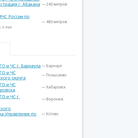
страция г. Абакана
— 240 метров
МЧС России по
— 480 метров
, 6 этаж
О и ЧС г. Барнаула
— Барнаул
ГО и ЧС
— Полысаево
кого округа
ГО и ЧС
— Хабаровск
аровска
О и ЧС г.
— Воронеж
ского
на Управление по
— Кстово