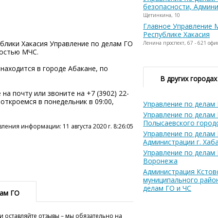
безопасности, Админи
Щетинкина, 10
Главное Управление 
Республике Хакасия
блики Хакасия Управление по делам ГО
Ленина проспект, 67 - 621 офис
ностью МЧС.
находится в городе Абакане, по
В других городах
на почту или звоните на +7 (3902) 22-
ы откроемся в понедельник в 09:00,
Управление по делам Г
Управление по делам 
Полысаевского городс
ления информации: 11 августа 2020 г. 8:26:05
Управление по делам 
Администрации г. Хаб
Управление по делам Г
Воронежа
Администрация Кстов
муниципального райо
делам ГО и ЧС
лам ГО
и оставляйте отзывы – мы обязательно на