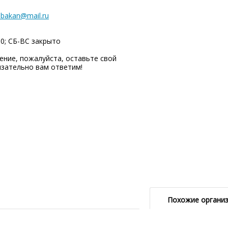
abakan@mail.ru
00; СБ-ВC закрыто
ние, пожалуйста, оставьте свой
язательно вам ответим!
Похожие органи